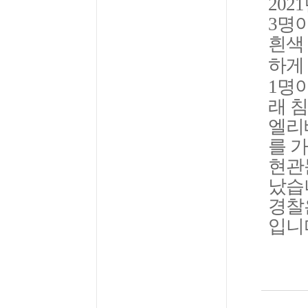
202
3명
흰색
하게
1명
래 
엘리
를 
현관
났습
경찰
입니