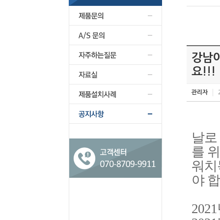
강남아
요!!!
관리자
날로
를 
워치
야 합
202